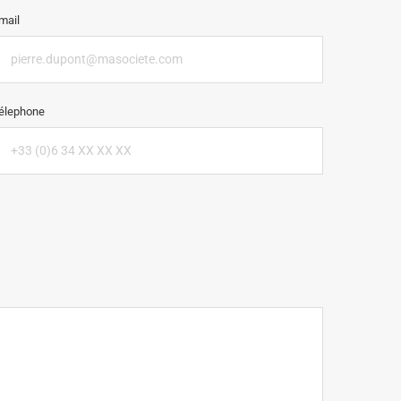
mail
élephone