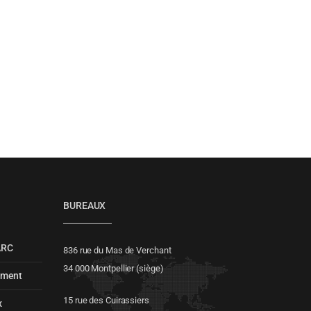
BUREAUX
ARC
836 rue du Mas de Verchant
34 000 Montpellier (siège)
ement
15 rue des Cuirassiers
x