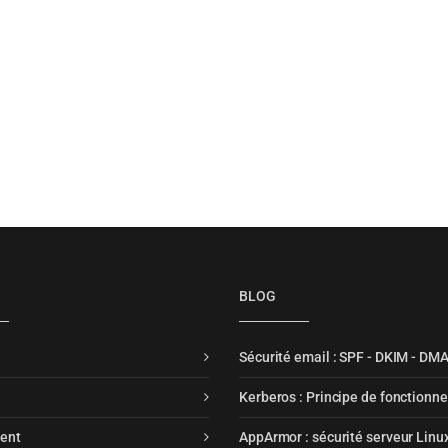
BLOG
Sécurité email : SPF - DKIM - DM
Kerberos : Principe de fonctionn
ent
AppArmor : sécurité serveur Linu