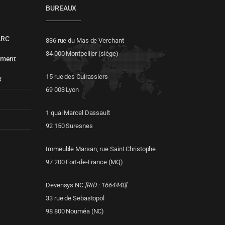
BUREAUX
ARC
836 rue du Mas de Verchant
34 000 Montpellier (siège)
ement
15 rue des Cuirassiers
x
69 003 Lyon
1 quai Marcel Dassault
92 150 Suresnes
Immeuble Marsan, rue Saint Christophe
97 200 Fort-de-France (MQ)
Devensys NC
[RID : 1664440]
33 rue de Sebastopol
98 800 Nouméa (NC)