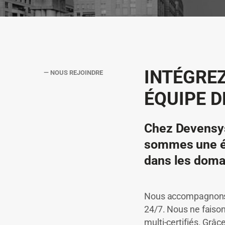
INTÉGRE
— NOUS REJOINDRE
ÉQUIPE D
Chez Devensys
sommes une éq
dans les domai
Nous accompagnons no
24/7. Nous ne faison
multi-certifiés. Grâc